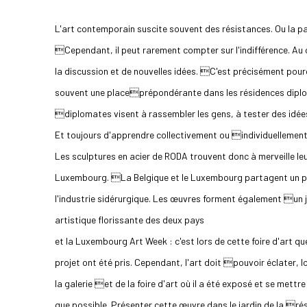
L'art contemporain suscite souvent des résistances. Ou la 
Cependant, il peut rarement compter sur l'indifférence. Au 
la discussion et de nouvelles idées. C'est précisément pour
souvent une placeprépondérante dans les résidences diplo
diplomates visent à rassembler les gens, à tester des idé
Et toujours d'apprendre collectivement ou individuellement
Les sculptures en acier de RODA trouvent donc à merveille le
Luxembourg. La Belgique et le Luxembourg partagent un p
l'industrie sidérurgique. Les œuvres forment également un jol
artistique florissante des deux pays
et la Luxembourg Art Week : c'est lors de cette foire d'art 
projet ont été pris. Cependant, l'art doit pouvoir éclater, loin
la galerie et de la foire d'art où il a été exposé et se mettr
que possible. Présenter cette œuvre dans le jardin de la rés