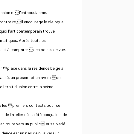
passion etl'enthousiasme.
contraire,il encourage le dialogue,
quoi l'art contemporain trouve
matiques. Après tout, les
es et à comparer des points de vue.
.
ur place dans la résidence belge à
assé, un présent et un avenirde
i trait d'union entre la scène
que les premiers contacts pour ce
 de l'atelier où il a été conçu, loin de
e en route vers un public aussi varié
idence est un pas de plus vers un