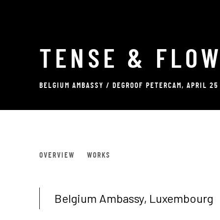
TENSE & FLO
BELGIUM AMBASSY / DEGROOF PETERCAM
,
APRIL 25
TENSE & FLOW
OVERVIEW
WORKS
BELGIUM AMBASSY / DEGROOF PETERCAM
Belgium Ambassy, Luxembourg