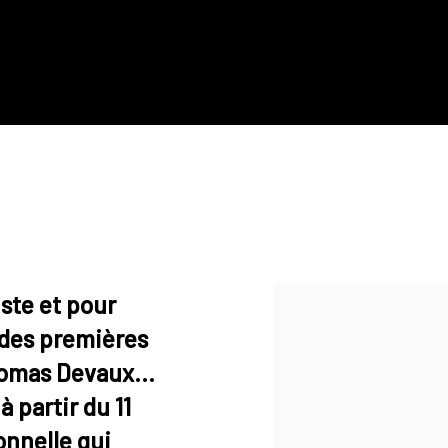
iste et pour
 des premières
homas Devaux…
 partir du 11
onnelle qui