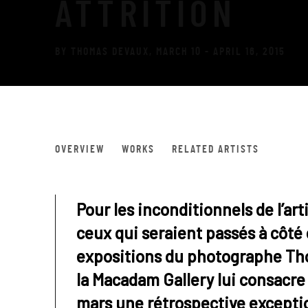
ATTRITION
BY THOMAS DEVAUX
,
MARCH 10 - APRIL 16, 2015
ATTRITION
OVERVIEW
WORKS
RELATED ARTISTS
BY THOMAS DEVAUX
Pour les inconditionnels de l’art
ceux qui seraient passés à côté
expositions du photographe T
la Macadam Gallery lui consacre à
mars une rétrospective excepti